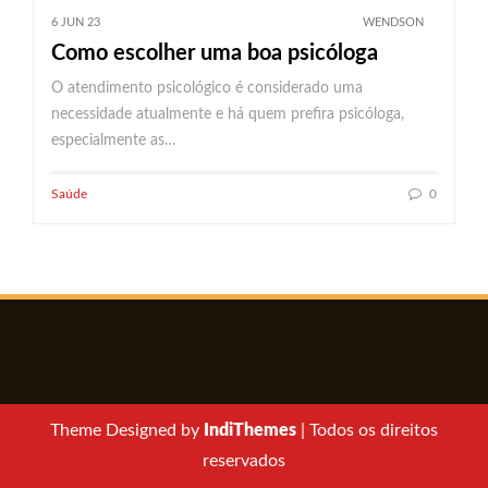
6 JUN 23
WENDSON
Como escolher uma boa psicóloga
O atendimento psicológico é considerado uma
necessidade atualmente e há quem prefira psicóloga,
especialmente as…
Saúde
0
Theme Designed by
IndiThemes
|
Todos os direitos
reservados