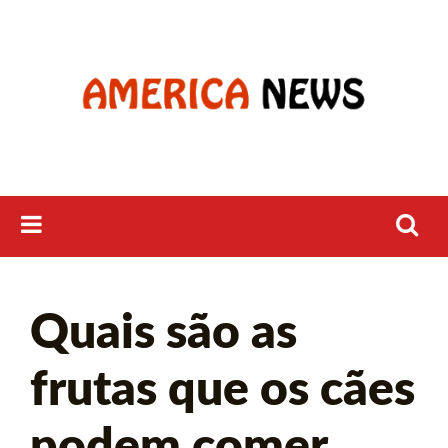
Skip
to
content
Pesquisar
Quais são as
por:
frutas que os cães
podem comer