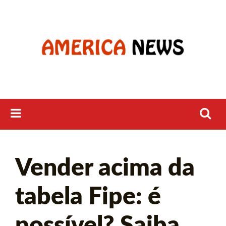
Skip
to
content
Pesquisar
Vender acima da
por:
tabela Fipe: é
possível? Saiba