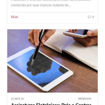
conhecida por suas chances maiores de…
Dicas
0
21 NOV 23
WENDSON