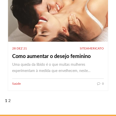
28 DEZ 21
SITEAMERICATO
Como aumentar o desejo feminino
Uma queda da libido é o que muitas mulheres
experimentam à medida que envelhecem, neste…
Saúde
0
Paginação
1
2
de